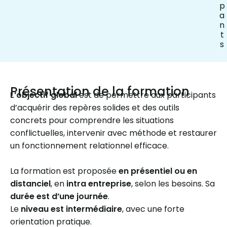
p
a
n
t
s
Présentation de la formation
L’objectif global
est de permettre aux participants
d’acquérir des repères solides et des outils
concrets pour comprendre les situations
conflictuelles, intervenir avec méthode et restaurer
un fonctionnement relationnel efficace.
La formation est proposée
en présentiel ou en
distanciel
, en
intra entreprise
, selon les besoins. Sa
durée est d’une journée
.
Le
niveau est intermédiaire
, avec une forte
orientation pratique.