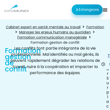
Echangeons
Cabinet expert en santé mentale au travail
Formation
Manager les enjeux humains au quotidien
Formation communication managériale
Formation gestion de conflit
Les conflits font partie intégrante de la vie
Formation
professionnelle. Mal identifiés ou mal gérés, ils
gestion
1
T
j
peuvent rapidement dégrader les relations de
de
o
travail, nuire à la coopération et impacter la
conflit
u
performance des équipes.
r
S
u
r
p
l
a
c