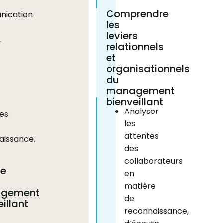
Comprendre
ication
les
leviers
,
relationnels
et
organisationnels
du
management
bienveillant
Analyser
ues
les
attentes
aissance.
des
collaborateurs
re
en
matière
gement
de
illant
reconnaissance,