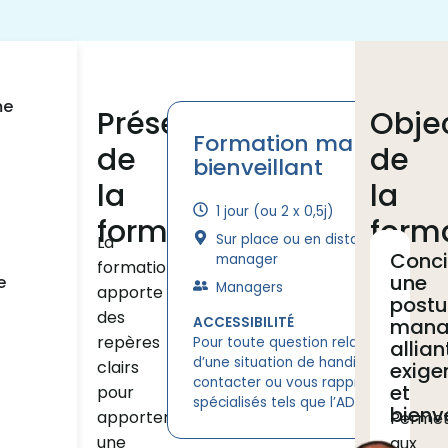
me
Présentation
Objec
Formation manageme
de
de
bienveillant
la
la
1 jour (ou 2 x 0,5j)
formation
form
Sur place ou en distanciel / Forma
La
Conci
manager
formation
une
e
Managers
apporte
postu
des
ACCESSIBILITÉ
mana
repères
Pour toute question relative à la pri
allian
d’une situation de handicap, vous po
clairs
exige
contacter ou vous rapprocher des pa
et
pour
spécialisés tels que l’ADAPT, l’AGEFIPH 
bienv
apporter
Permet
une
aux