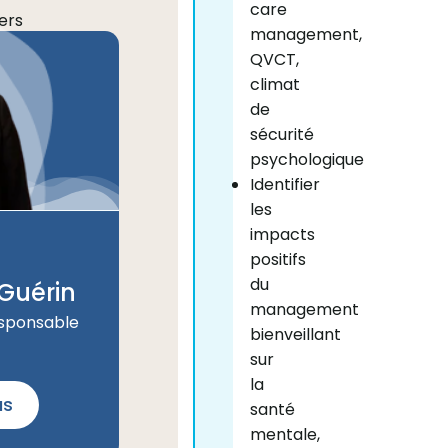
care
ers
management,
QVCT,
climat
s
de
sécurité
psychologique
er
Identifier
mance,
les
on
impacts
positifs
du
Guérin
e
management
re
esponsable
bienveillant
sur
la
us
santé
mentale,
abilité