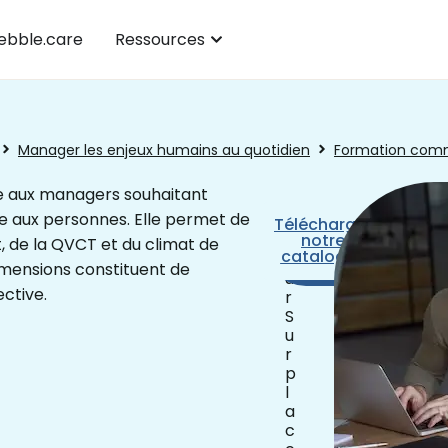
bble.care
Ressources
Manager les enjeux humains au quotidien
Formation comm
e aux managers souhaitant
e aux personnes. Elle permet de
1
Télécharger
Prendre
j
notre
rendez-
de la QVCT et du climat de
catalogue
o
vous
dimensions constituent de
u
ective.
r
S
u
r
p
l
a
c