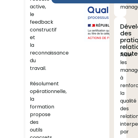
active,
managé
le
feedback
Dével
constructif
des
et
prati
la
relati
reconnaissance
soute
Aider
du
les
travail.
manag
à
Résolument
renfor
opérationnelle,
la
la
qualité
formation
des
propose
relatio
des
interpe
outils
par
concrets