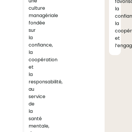
une
favoris
culture
la
managériale
confian
fondée
la
sur
coopér
la
et
confiance,
l’enga
la
coopération
et
la
responsabilité,
au
service
de
la
santé
mentale,