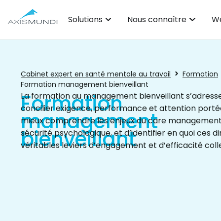
Solutions
Nous connaître
We
Cabinet expert en santé mentale au travail
Formation
Formation management bienveillant
Formation
La formation au management bienveillant s’adress
concilier exigence, performance et attention porté
management
mieux comprendre les enjeux du care management, 
bienveillant
sécurité psychologique, et d’identifier en quoi ces 
véritables leviers d’engagement et d’efficacité coll