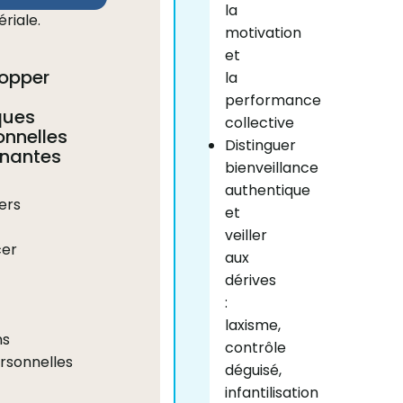
la
riale.
motivation
et
opper
la
performance
ques
collective
onnelles
Distinguer
nantes
bienveillance
authentique
ers
et
veiller
cer
aux
dérives
:
laxisme,
ns
contrôle
rsonnelles
déguisé,
infantilisation