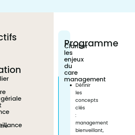
tifs
Programme
nt
Clarifier
les
enjeux
du
ation
care
tion intra-
lier
management
Définir
re
les
gériale
concepts
se en compte
t
clés
uvez nous
nce
:
rtenaires
et le FIPHFP.
management
eillance
tre
bienveillant,