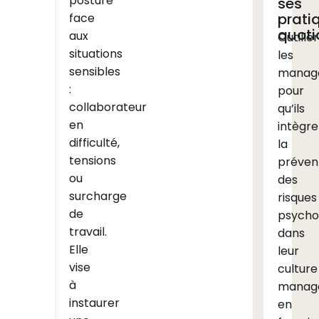
posture
ses
prati
face
quoti
aux
Outiller
situations
les
sensibles
manag
:
pour
collaborateur
qu’ils
en
intègre
difficulté,
la
tensions
préven
ou
des
surcharge
risques
de
psycho
travail.
dans
Elle
leur
vise
culture
à
managé
instaurer
en