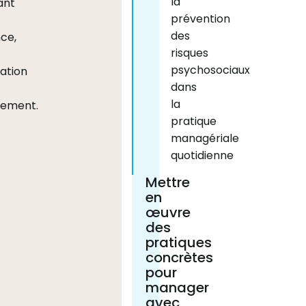
la
ant
prévention
des
ce,
risques
psychosociaux
ation
dans
la
gement.
pratique
managériale
quotidienne
Mettre
en
œuvre
des
pratiques
concrètes
pour
manager
avec