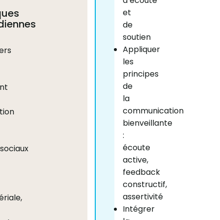
d’écoute
ques
et
diennes
de
soutien
Appliquer
ers
les
principes
de
nt
la
communication
tion
bienveillante
:
écoute
sociaux
active,
feedback
constructif,
assertivité
riale,
Intégrer