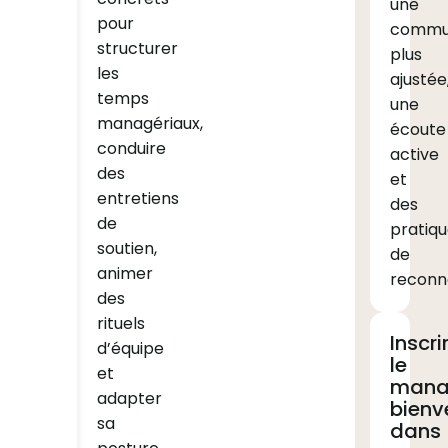
une
pour
commun
structurer
plus
les
ajustée
temps
une
managériaux,
écoute
conduire
active
des
et
entretiens
des
de
pratiq
soutien,
de
animer
reconn
des
rituels
Inscri
d’équipe
le
et
mana
adapter
bienve
sa
dans