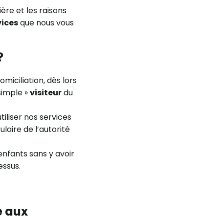
ière et les raisons
vices
que nous vous
?
domiciliation, dès lors
simple »
visiteur
du
tiliser nos services
ulaire de l’autorité
nfants sans y avoir
essus.
e aux