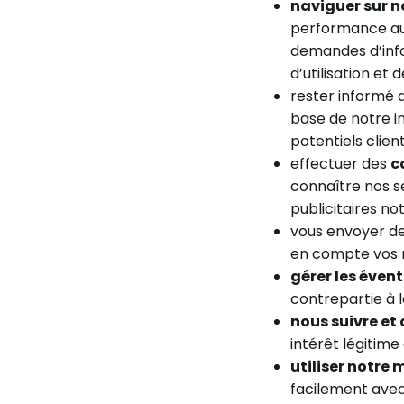
naviguer sur no
performance au 
demandes d’info
d’utilisation et 
rester informé 
base de notre in
potentiels client
effectuer des
c
connaître nos s
publicitaires no
vous envoyer d
en compte vos r
gérer les éven
contrepartie à l
nous suivre et
intérêt légitime
utiliser notre
facilement avec