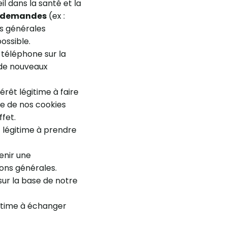
il dans la santé et la
s demandes
(ex :
ns générales
possible.
 téléphone sur la
r de nouveaux
érêt légitime à faire
e de nos cookies
fet.
t légitime à prendre
tenir une
ions générales.
sur la base de notre
gitime à échanger