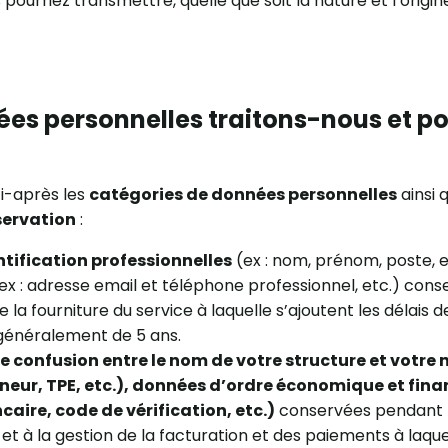
pourriez transmettre, quelle que soit la nature et l’origin
ées personnelles traitons-nous et p
i-après les
catégories de données personnelles
ainsi 
servation
:
tification professionnelles
(ex : nom, prénom, poste, e
ex : adresse email et téléphone professionnel, etc.) con
e la fourniture du service à laquelle s’ajoutent les délais 
 généralement de 5 ans.
ne confusion entre le nom de votre structure et votre 
eur, TPE, etc.), données d’ordre économique et finan
aire, code de vérification, etc.)
conservées pendant l
 et à la gestion de la facturation et des paiements à laque