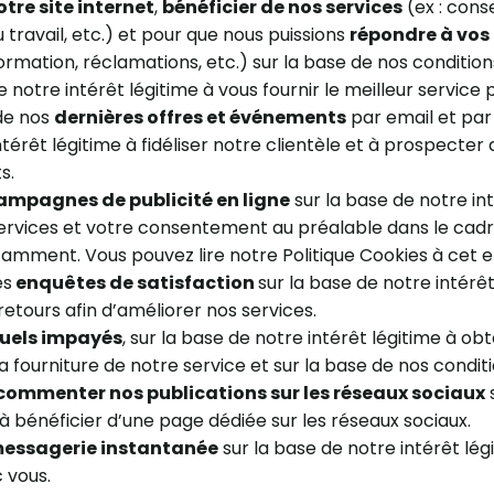
tre site internet
,
bénéficier de nos services
(ex : conse
travail, etc.) et pour que nous puissions
répondre à vo
rmation, réclamations, etc.) sur la base de nos conditio
de notre intérêt légitime à vous fournir le meilleur service 
de nos
dernières offres et événements
par email et par
térêt légitime à fidéliser notre clientèle et à prospecte
s.
ampagnes de publicité en ligne
sur la base de notre int
ervices et votre consentement au préalable dans le cadr
tamment. Vous pouvez lire notre Politique Cookies à cet ef
es
enquêtes de satisfaction
sur la base de notre intérê
etours afin d’améliorer nos services.
tuels impayés
, sur la base de notre intérêt légitime à ob
a fourniture de notre service et sur la base de nos condit
 commenter nos publications sur les réseaux sociaux
 à bénéficier d’une page dédiée sur les réseaux sociaux.
 messagerie instantanée
sur la base de notre intérêt lé
 vous.