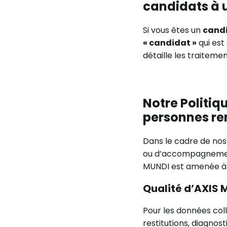
candidats à 
Si vous êtes un
cand
« candidat »
qui est
détaille les traitem
Notre Politiq
personnes re
Dans le cadre de nos
ou d’accompagnement 
MUNDI est amenée à t
Qualité d’AXIS 
Pour les données col
restitutions, diagnost