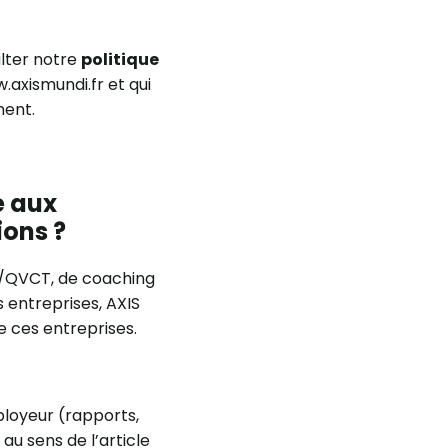
ulter notre
politique
axismundi.fr et qui
ment.
e aux
ions ?
PS/QVCT, de coaching
entreprises, AXIS
e ces entreprises.
ployeur (rapports,
 au sens de l’article