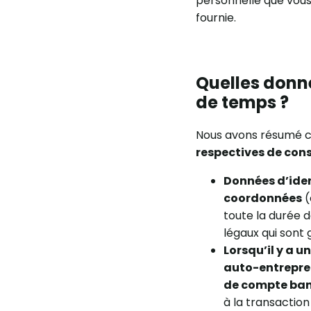
personnelle que vous 
fournie.
Quelles donn
de temps ?
Nous avons résumé c
respectives de con
Données d’iden
coordonnées
(
toute la durée d
légaux qui sont
Lorsqu’il y a u
auto-entrepren
de compte banc
à la transaction