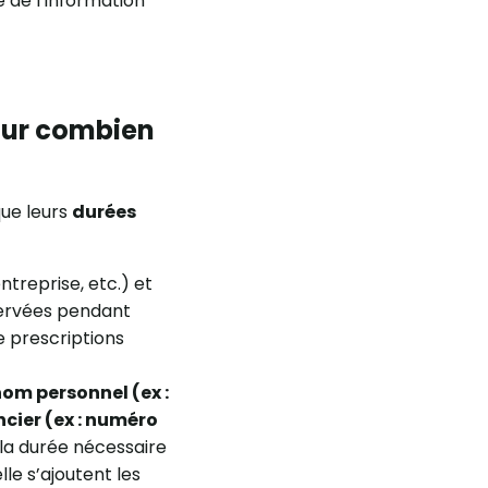
e de l’information
our combien
que leurs
durées
ntreprise, etc.) et
servées pendant
de prescriptions
nom personnel (ex :
cier (ex : numéro
a durée nécessaire
lle s’ajoutent les