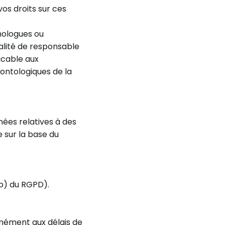
os droits sur ces
chologues ou
alité de responsable
icable aux
ontologiques de la
nées relatives à des
e sur la base du
 b) du RGPD).
rmément aux délais de