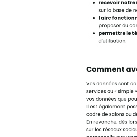
recevoir notre
sur la base de no
faire fonctionn
proposer du con
permettre le 
d’utilisation.
Comment avo
Vos données sont co
services ou « simple 
vos données que pou
Il est également pos
cadre de salons ou de
En revanche, dès lor
sur les réseaux socia