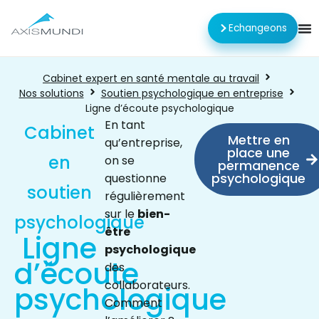
Echangeons
Cabinet expert en santé mentale au travail
Nos solutions
Soutien psychologique en entreprise
Ligne d’écoute psychologique
En tant
Cabinet
Mettre en
qu’entreprise,
place une
en
on se
permanence
psychologique
questionne
soutien
régulièrement
sur le
bien-
psychologique
être
Ligne
psychologique
d’écoute
des
collaborateurs.
psychologique
Comment