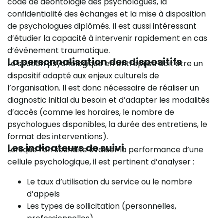
code de déontologie des psychologues, la
confidentialité des échanges et la mise à disposition
de psychologues diplômés. Il est aussi intéressant
d’étudier la capacité à intervenir rapidement en cas
d’événement traumatique.
La personnalisation des dispositifs
Le soutien psychologique en entreprise doit être un
dispositif adapté aux enjeux culturels de
l’organisation. Il est donc nécessaire de réaliser un
diagnostic initial du besoin et d’adapter les modalités
d’accès (comme les horaires, le nombre de
psychologues disponibles, la durée des entretiens, le
format des interventions).
Les indicateurs de suivi
Lorsque l’on souhaite évaluer la performance d’une
cellule psychologique, il est pertinent d’analyser :
Le taux d’utilisation du service ou le nombre
d’appels
Les types de sollicitation (personnelles,