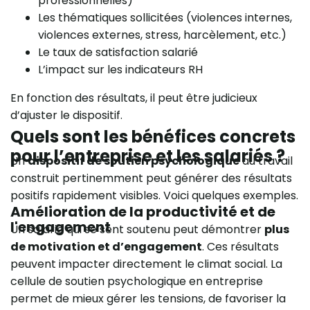
professionnelles)
Les thématiques sollicitées (violences internes,
violences externes, stress, harcèlement, etc.)
Le taux de satisfaction salarié
L’impact sur les indicateurs RH
En fonction des résultats, il peut être judicieux
d’ajuster le dispositif.
Quels sont les bénéfices concrets
pour l’entreprise et les salariés ?
Un
dispositif de soutien psychologique
au travail
construit pertinemment peut générer des résultats
positifs rapidement visibles. Voici quelques exemples.
Amélioration de la productivité et de
l'engagement
Un salarié qui se sent soutenu peut démontrer
plus
de motivation et d’engagement
. Ces résultats
peuvent impacter directement le climat social. La
cellule de soutien psychologique en entreprise
permet de mieux gérer les tensions, de favoriser la