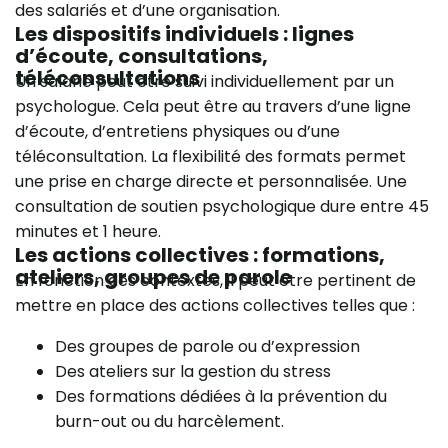
des salariés et d’une organisation.
Les dispositifs individuels : lignes
d’écoute, consultations,
téléconsultations
Un salarié peut être suivi individuellement par un
psychologue. Cela peut être au travers d’une ligne
d’écoute, d’entretiens physiques ou d’une
téléconsultation. La flexibilité des formats permet
une prise en charge directe et personnalisée. Une
consultation de soutien psychologique dure entre 45
minutes et 1 heure.
Les actions collectives : formations,
ateliers, groupes de parole
En fonction des contextes, il peut être pertinent de
mettre en place des actions collectives telles que :
Des groupes de parole ou d’expression
Des ateliers sur la gestion du stress
Des formations dédiées à la prévention du
burn-out ou du harcèlement.