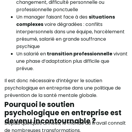
changement, difficulté personnelle ou
professionnelle ponctuelle
Un manager faisant face à des
situations
complexes
voire dégradées : conflits
interpersonnels dans une équipe, harcèlement
présumé, salarié en grande souffrance
psychique
Un salarié en
transition professionnelle
vivant
une phase d’adaptation plus difficile que
prévue.
Il est donc nécessaire d’intégrer le soutien
psychologique en entreprise dans une politique de
prévention de la santé mentale globale.
Pourquoi le soutien
psychologique en entreprise est
devenu incontournable ?
Depuis quelques années, le monde du travail connaît
de nombreuses transformations.