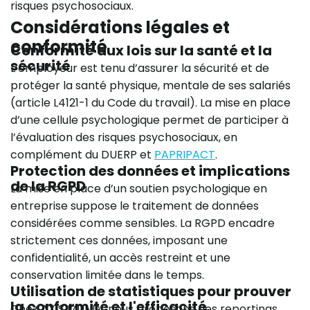
risques psychosociaux.
Considérations légales et
conformité
Conformité aux lois sur la santé et la
sécurité
L’employeur est tenu d’assurer la sécurité et de
protéger la santé physique, mentale de ses salariés
(article L4121-1 du Code du travail). La mise en place
d’une cellule psychologique permet de participer à
l’évaluation des risques psychosociaux, en
complément du DUERP et
PAPRIPACT
.
Protection des données et implications
de la RGPD
La mise en place d’un soutien psychologique en
entreprise suppose le traitement de données
considérées comme sensibles. La RGPD encadre
strictement ces données, imposant une
confidentialité, un accès restreint et une
conservation limitée dans le temps.
Utilisation de statistiques pour prouver
la conformité et l'efficacité
Chez AXIS MUNDI, nous proposons des reportings