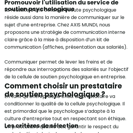
Promouvoir l'utilisation du service de
soutien psychologique
La réussite d’une cellule d’écoute psychologique
réside aussi dans la manière de communiquer sur le
sujet d’une entreprise. Chez AXIS MUNDI, nous
proposons une stratégie de communication interne
claire grâce à la mise à disposition d’un kit de
communication (affiches, présentation aux salariés).
Communiquer permet de lever les freins et de
répondre aux interrogations des salariés sur l’objectif
de la cellule de soutien psychologique en entreprise.
Comment choisir un prestataire
de soutien psychologique ?
En tant qu’entreprise, le choix du prestataire va
conditionner la qualité de la cellule psychologique. Il
est primordial que le psychologue s’adapte à la
culture d’entreprise tout en respectant son éthique.
Les critères de sélection
Un prestataire qualifié doit garantir le respect du