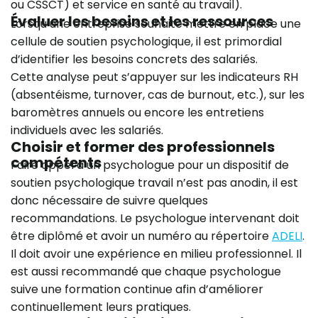
ou CSSCT) et service en santé au travail).
Évaluer les besoins et les ressources
Lorsqu’une entreprise souhaite mettre en place une
cellule de soutien psychologique, il est primordial
d’identifier les besoins concrets des salariés.
Cette analyse peut s’appuyer sur les indicateurs RH
(absentéisme, turnover, cas de burnout, etc.), sur les
baromètres annuels ou encore les entretiens
individuels avec les salariés.
Choisir et former des professionnels
compétents
Faire appel à un psychologue pour un dispositif de
soutien psychologique travail n’est pas anodin, il est
donc nécessaire de suivre quelques
recommandations. Le psychologue intervenant doit
être diplômé et avoir un numéro au répertoire
ADELI
.
Il doit avoir une expérience en milieu professionnel. Il
est aussi recommandé que chaque psychologue
suive une formation continue afin d’améliorer
continuellement leurs pratiques.