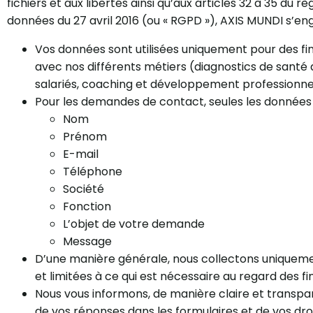
fichiers et aux libertés ainsi qu’aux articles 32 à 35 du
données du 27 avril 2016 (ou « RGPD »), AXIS MUNDI s’eng
Vos données sont utilisées uniquement pour des fins
avec nos différents métiers (diagnostics de santé 
salariés, coaching et développement professionnel
Pour les demandes de contact, seules les données q
Nom
Prénom
E-mail
Téléphone
Société
Fonction
L’objet de votre demande
Message
D’une manière générale, nous collectons uniqueme
et limitées à ce qui est nécessaire au regard des fin
Nous vous informons, de manière claire et transpar
de vos réponses dans les formulaires et de vos dr