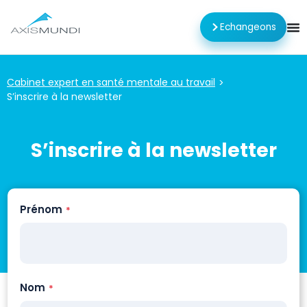
Echangeons
Cabinet expert en santé mentale au travail
>
S’inscrire à la newsletter
S’inscrire à la newsletter
Prénom
*
Nom
*