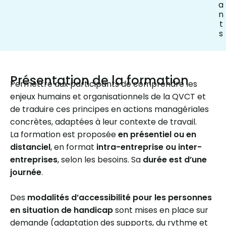
a
n
t
s
Présentation de la formation
Permettre aux participants de comprendre les
enjeux humains et organisationnels de la QVCT et
de traduire ces principes en actions managériales
concrètes, adaptées à leur contexte de travail.
La formation est proposée
en présentiel ou en
distanciel
, en format
intra-entreprise ou inter-
entreprises
, selon les besoins. Sa
durée est d’une
journée
.
Des
modalités d’accessibilité pour les personnes
en situation de handicap
sont mises en place sur
demande (adaptation des supports, du rythme et