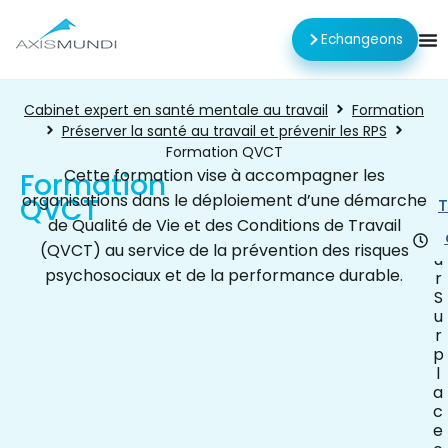
Echangeons
Cabinet expert en santé mentale au travail
Formation
Préserver la santé au travail et prévenir les RPS
Formation QVCT
Cette formation vise à accompagner les
Formation
organisations dans le déploiement d’une démarche
QVCT
1
T
j
de Qualité de Vie et des Conditions de Travail
o
(QVCT) au service de la prévention des risques
u
psychosociaux et de la performance durable.
r
S
u
r
p
l
a
c
e