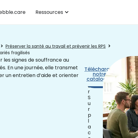
bble.care
Ressources
Préserver la santé au travail et prévenir les RPS
riés fragilisés
 les signes de souffrance au
és. En une journée, elle transmet
1
Télécharger
Prendre
j
notre
rendez-
r un entretien d’aide et orienter
catalogue
o
vous
u
r
S
u
r
p
l
a
c