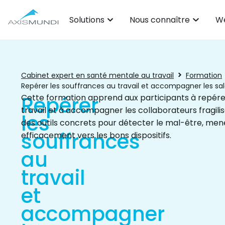
Solutions
Nous connaître
We
Cabinet expert en santé mentale au travail
Formation
Repérer les souffrances au travail et accompagner les sala
Repérer
Cette formation apprend aux participants à repérer
travail et à accompagner les collaborateurs fragilis
les
des outils concrets pour détecter le mal-être, mene
souffrances
efficacement vers les bons dispositifs.
au
travail
et
accompagner