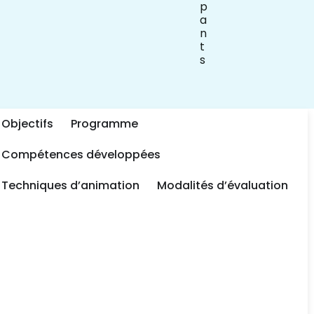
p
a
n
t
s
Objectifs
Programme
Compétences développées​
Techniques d’animation​
Modalités d’évaluation​