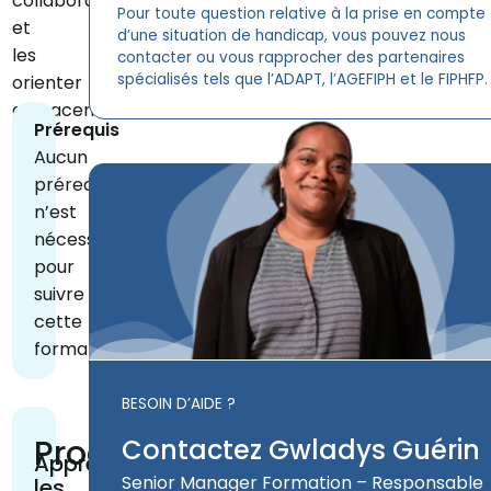
collaborateurs
Pour toute question relative à la prise en compte
et
d’une situation de handicap, vous pouvez nous
les
contacter ou vous rapprocher des partenaires
spécialisés tels que l’ADAPT, l’AGEFIPH et le FIPHFP.
orienter
efficacement
Prérequis
Aucun
prérequis
n’est
nécessaire
pour
suivre
cette
formation
BESOIN D’AIDE ?
Programme
Contactez Gwladys Guérin
Appréhender
Senior Manager Formation – Responsable
les