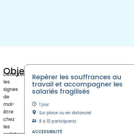
Objectifs
Détecter
Repérer les souffrances au
les
travail et accompagner les
signes
salariés fragilisés
de
mal-
1 jour
être
Sur place ou en distanciel​
chez
8 à 10 participants
les
ACCESSIBILITÉ