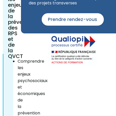
des projets transverses
enjeux
de
la
Prendre rendez-vous
prévention
des
RPS
et
de
la
QVCT
Comprendre
les
enjeux
psychosociaux
et
économiques
de
la
prévention