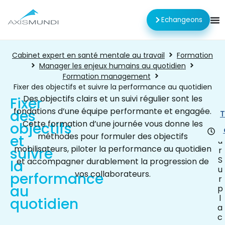
Echangeons
Cabinet expert en santé mentale au travail
Formation
Manager les enjeux humains au quotidien
Formation management
Fixer des objectifs et suivre la performance au quotidien
Des objectifs clairs et un suivi régulier sont les
Fixer
fondations d’une équipe performante et engagée.
des
1
T
j
Cette formation d’une journée vous donne les
objectifs
o
méthodes pour formuler des objectifs
et
u
mobilisateurs, piloter la performance au quotidien
suivre
r
S
et accompagner durablement la progression de
la
u
vos collaborateurs.
performance
r
au
p
l
quotidien
a
c