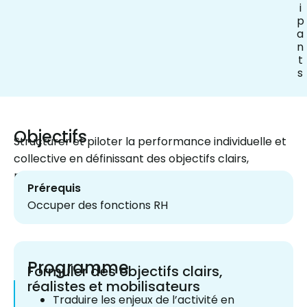
i
p
a
n
t
s
Objectifs
Structurer et piloter la performance individuelle et
collective en définissant des objectifs clairs,
mobilisateurs et suivis dans la durée
Prérequis
Occuper des fonctions RH
Programme
Formuler des objectifs clairs,
réalistes et mobilisateurs
Traduire les enjeux de l’activité en