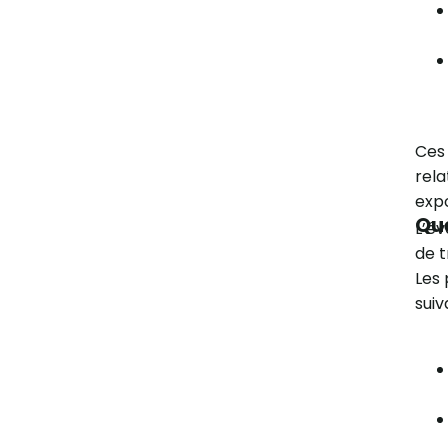
Ces 
rela
expo
Que
L’év
de t
Les 
suiv