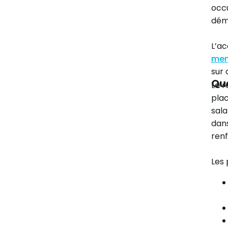
occu
dém
L’a
men
sur 
Que
La r
plac
sala
dans
renf
Les 