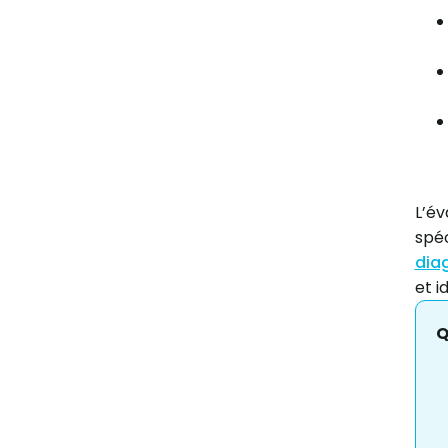
L’é
spéc
dia
et i
Q