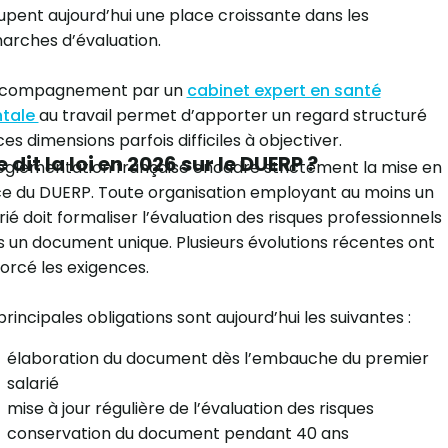
pent aujourd’hui une place croissante dans les
arches d’évaluation.
ccompagnement par un
cabinet expert en santé
tale
au travail permet d’apporter un regard structuré
ces dimensions parfois difficiles à objectiver.
 dit la loi en 2026 sur le DUERP ?
églementation française encadre strictement la mise en
e du DUERP. Toute organisation employant au moins un
rié doit formaliser l’évaluation des risques professionnels
 un document unique. Plusieurs évolutions récentes ont
orcé les exigences.
principales obligations sont aujourd’hui les suivantes :
élaboration du document dès l’embauche du premier
salarié
mise à jour régulière de l’évaluation des risques
conservation du document pendant 40 ans