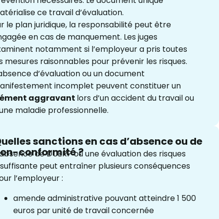
révention nécessaires. Le document unique
térialise ce travail d’évaluation.
r le plan juridique, la responsabilité peut être
ngagée en cas de manquement. Les juges
xaminent notamment si l’employeur a pris toutes
s mesures raisonnables pour prévenir les risques.
’absence d’évaluation ou un document
anifestement incomplet peuvent constituer un
lément aggravant
lors d’un accident du travail ou
une maladie professionnelle.
uelles sanctions en cas d’absence ou de
on-conformité ?
’absence de DUERP ou une évaluation des risques
nsuffisante peut entraîner plusieurs conséquences
our l’employeur :
amende administrative pouvant atteindre 1 500
euros par unité de travail concernée