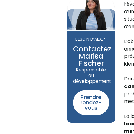
l’év
d’un
situ
d’en
BESOIN D’AIDE ?
L’ob
Contactez
anné
Marisa
prév
Fischer
iden
Responsable
du
Dans
développement
dan
prob
Prendre
met
rendez-
vous
La l
la 
men