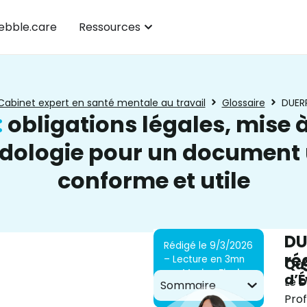
bble.care
Ressources
Cabinet expert en santé mentale au travail
Glossaire
DUER
:
obligations légales, mise à
ologie pour un document
conforme et utile
DU
Rédigé le 9/3/2026
ré
– Lecture en 3mn
Qu’
par
Marisa Fischer
d’É
Le
D
Sommaire
Prof