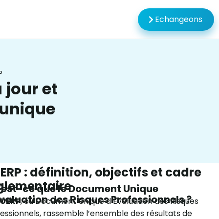
Echangeons
P
 jour et
 unique
ERP : définition, objectifs et cadre
glementaire
est-ce que le Document Unique
valuation des Risques Professionnels ?
UERP
, ou Document Unique d’Évaluation des Risques
essionnels, rassemble l’ensemble des résultats de