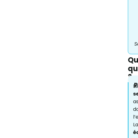
S
Qu
qu
?
L
s
as
do
l’
L
é