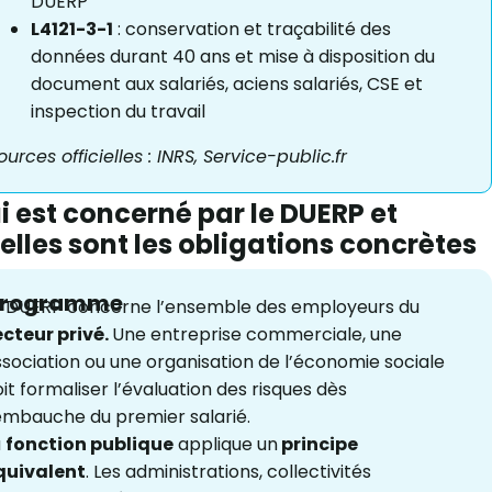
DUERP
L4121-3-1
: conservation et traçabilité des
données durant 40 ans et mise à disposition du
document aux salariés, aciens salariés, CSE et
inspection du travail
ources officielles :
INRS, Service-public.fr
i est concerné par le DUERP et
elles sont les obligations concrètes
Programme
e DUERP concerne l’ensemble des employeurs du
ecteur privé.
Une entreprise commerciale, une
sociation ou une organisation de l’économie sociale
it formaliser l’évaluation des risques dès
embauche du premier salarié.
a
fonction publique
applique un
principe
quivalent
. Les administrations, collectivités