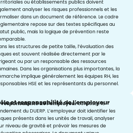
rritoriales ou établissements publics doivent
alement analyser les risques professionnels et les
ormaliser dans un document de référence. Le cadre
glementaire repose sur des textes spécifiques au
atut public, mais la logique de prévention reste
omparable.
ns les structures de petite taille, l’évaluation des
sques est souvent réalisée directement par le
rigeant ou par un responsable des ressources
maines. Dans les organisations plus importantes, la
émarche implique généralement les équipes RH, les
sponsables HSE et les représentants du personnel.
ôle et responsabilité de l’employeur
a
responsabilité de l’employeur
constitue le
ndement du DUERP. L’employeur doit identifier les
sques présents dans les unités de travail, analyser
ur niveau de gravité et prévoir les mesures de