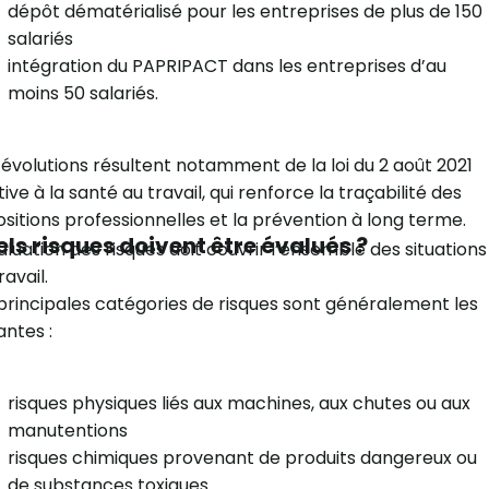
dépôt dématérialisé pour les entreprises de plus de 150
salariés
intégration du PAPRIPACT dans les entreprises d’au
moins 50 salariés.
évolutions résultent notamment de la loi du 2 août 2021
tive à la santé au travail, qui renforce la traçabilité des
sitions professionnelles et la prévention à long terme.
ls risques doivent être évalués ?
aluation des risques doit couvrir l’ensemble des situations
ravail.
principales catégories de risques sont généralement les
antes :
risques physiques liés aux machines, aux chutes ou aux
manutentions
risques chimiques provenant de produits dangereux ou
de substances toxiques