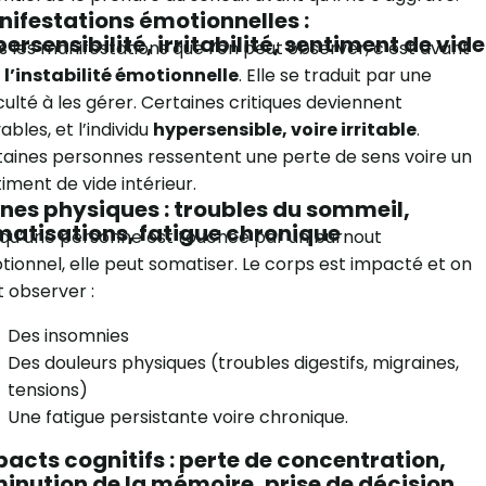
ifestations émotionnelles :
ersensibilité, irritabilité, sentiment de vide
 les manifestations que l’on peut observer, c’est avant
t
l’instabilité émotionnelle
. Elle se traduit par une
iculté à les gérer. Certaines critiques deviennent
vables, et l’individu
hypersensible, voire irritable
.
aines personnes ressentent une perte de sens voire un
iment de vide intérieur.
nes physiques : troubles du sommeil,
atisations, fatigue chronique
qu’une personne est touchée par un burnout
ionnel, elle peut somatiser. Le corps est impacté et on
 observer :
Des insomnies
Des douleurs physiques (troubles digestifs, migraines,
tensions)
Une fatigue persistante voire chronique.
acts cognitifs : perte de concentration,
inution de la mémoire, prise de décision