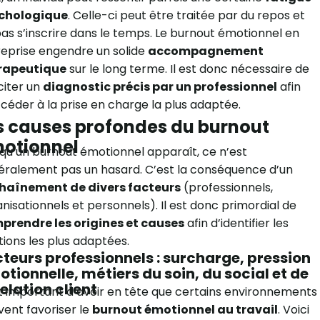
chologique
. Celle-ci peut être traitée par du repos et
as s’inscrire dans le temps. Le burnout émotionnel en
eprise engendre un solide
accompagnement
rapeutique
sur le long terme. Il est donc nécessaire de
iciter un
diagnostic précis par un professionnel
afin
céder à la prise en charge la plus adaptée.
s causes profondes du burnout
otionnel
qu’un burnout émotionnel apparaît, ce n’est
ralement pas un hasard. C’est la conséquence d’un
haînement de divers facteurs
(professionnels,
nisationnels et personnels). Il est donc primordial de
prendre les origines et causes
afin d’identifier les
tions les plus adaptées.
teurs professionnels : surcharge, pression
tionnelle, métiers du soin, du social et de
relation client
st important d’avoir en tête que certains environnements
ent favoriser le
burnout émotionnel au travail
. Voici