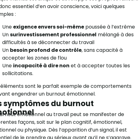
donc essentiel d’en avoir conscience, voici quelques
mples :
Une
exigence envers soi-même
poussée à l’extrême
Un
surinvestissement professionnel
mélangé à des
difficultés à se déconnecter du travail
Un
besoin profond de contrôle
, sans capacité à
accepter les zones de flou
Une
incapacité à dire non
et à accepter toutes les
sollicitations.
 éléments sont le parfait exemple de comportements
vant engendrer un burnout émotionnel.
s symptômes du burnout
otionnel
urnout émotionnel au travail peut se manifester de
érentes façons, soit sur le plan cognitif, émotionnel,
tionnel ou physique. Dès l’apparition d’un signal, il est
ntiel de le prendre au sérieux avant qu’il ne s’aggrave.