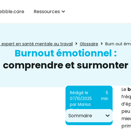
bble.care
Ressources
 expert en santé mentale au travail
Glossaire
Burn out ém
Burnout émotionnel :
comprendre et surmonter
Le
b
Rédigé le
5
fréq
07/10/2025
min
d’é
par Marisa
Fischer
peu 
Sommaire
mieu
pri