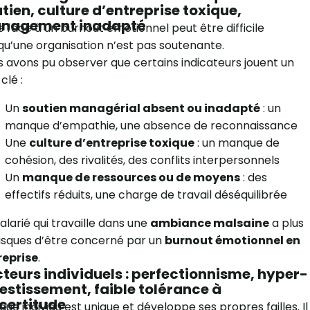
tien, culture d’entreprise toxique,
nagement inadapté
e face à un burnout émotionnel peut être difficile
qu’une organisation n’est pas soutenante.
 avons pu observer que certains indicateurs jouent un
clé :
Un
soutien managérial absent ou inadapté
: un
manque d’empathie, une absence de reconnaissance
Une
culture d’entreprise toxique
: un manque de
cohésion, des rivalités, des conflits interpersonnels
Un
manque de ressources ou de moyens
: des
effectifs réduits, une charge de travail déséquilibrée
alarié qui travaille dans une
ambiance malsaine
a plus
isques d’être concerné par un
burnout émotionnel en
reprise
.
teurs individuels : perfectionnisme, hyper-
estissement, faible tolérance à
ncertitude
ue individu est unique et développe ses propres failles. Il