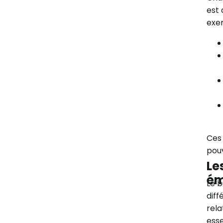
est 
exe
Ces
pou
Le
ém
Le b
diff
rela
esse