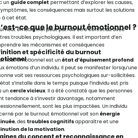
c un
guide complet
permettant d’explorer les causes,
symptômes, les conséquences mais surtout les solutions
s à cet état.
’est-ce que le burnout émotionnel ?
urnout émotionnel peut parfois être confondu avec
tres troubles psychologiques. Il est important d’en
prendre les mécanismes et conséquences
inition et spécificité du burnout
otionnel
urnout émotionnel est un
état d’épuisement profond
aux émotions d’un individu. Il peut se manifester lorsqu’une
onne voit ses ressources psychologiques sur-sollicitées.
état s’installe dans le temps puisque l’individu est pris
s un
cercle vicieux
. Il a été constaté que les personnes
nt tendance à s’investir davantage, notamment
essionnellement, sont les plus impactées. Un individu
erné par le burnout émotionnel voit son
énergie
inuée
, des
troubles cognitifs
apparaître et une
inution de la motivation
.
gines du concept et reconnaissance en