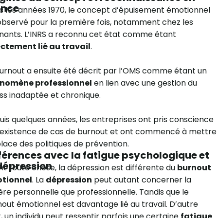
ance
 les années 1970, le concept d’épuisement émotionnel
observé pour la première fois, notamment chez les
nants. L’INRS a reconnu cet état comme étant
ectement lié au travail
.
urnout a ensuite été décrit par l’OMS comme étant un
nomène professionnel
en lien avec une gestion du
ss inadaptée et chronique.
is quelques années, les entreprises ont pris conscience
l’existence de cas de burnout et ont commencé à mettre
lace des politiques de prévention.
férences avec la fatigue psychologique et
dépression
t toute chose, la dépression est différente du
burnout
tionnel
. La
dépression
peut autant concerner la
re personnelle que professionnelle. Tandis que le
out émotionnel est davantage lié au travail. D’autre
, un individu peut ressentir parfois une certaine
fatigue