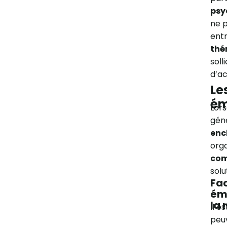
psy
ne p
entr
thé
soll
d’ac
Le
ém
Lors
géné
enc
orga
com
solu
Fac
émo
la 
Il e
peuv