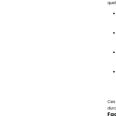
quel
Ces 
dur
Fac