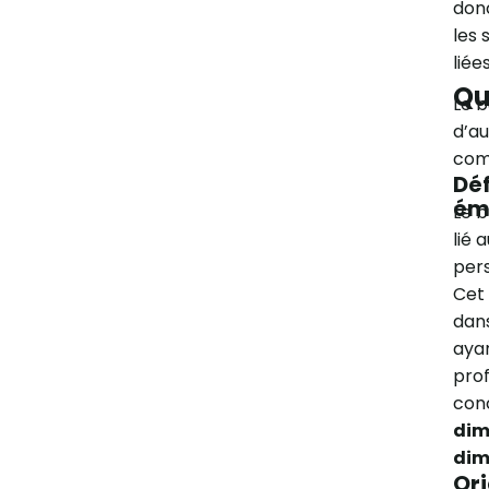
don
les 
liée
Qu
Le b
d’au
com
Déf
ém
Le b
lié 
pers
Cet 
dan
aya
prof
conc
dim
dim
Ori