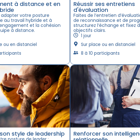
ent à distance et en
Réussir ses entretiens
bride
d'évaluation
 adapter votre posture
Faites de l’entretien d’évaluati
 au travail hybride et à
de reconnaissance et de progr
l’engagement et la cohésion
structurez l’échange et fixez 
uipe à distance.
objectifs clairs.
1 jour
e ou en distanciel
Sur place ou en distanciel
articipants
8 à 10 participants
 son style de leadership
Renforcer son intellige
relationnelle
tre posture de leader :