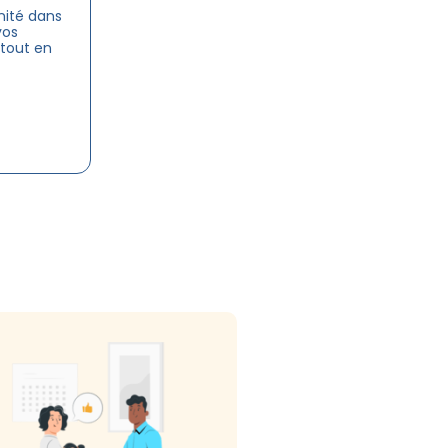
nité dans
vos
 tout en