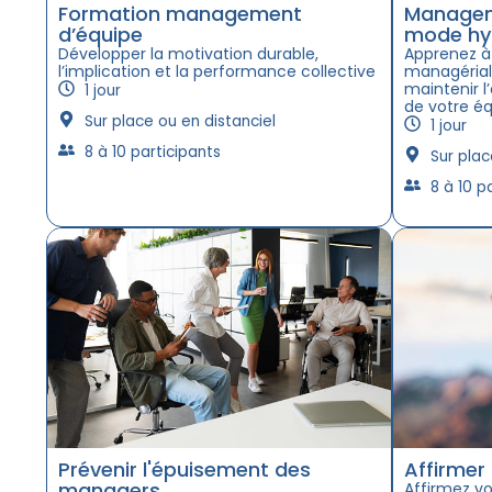
Formation management
Managem
d’équipe
mode hy
Développer la motivation durable,
Apprenez à
l’implication et la performance collective
managériale
maintenir 
1 jour
de votre éq
Sur place ou en distanciel
1 jour
8 à 10 participants
Sur plac
8 à 10 p
Prévenir l'épuisement des
Affirmer
managers
Affirmez vo