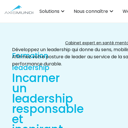
Solutions
Nous connaître
We
Cabinet expert en santé mental
Développez un leadership qui donne du sens, mobilise
Formation
Affirmez votre posture de leader au service de la sa
performance durable.
leadership
Incarner
un
leadership
responsable
et