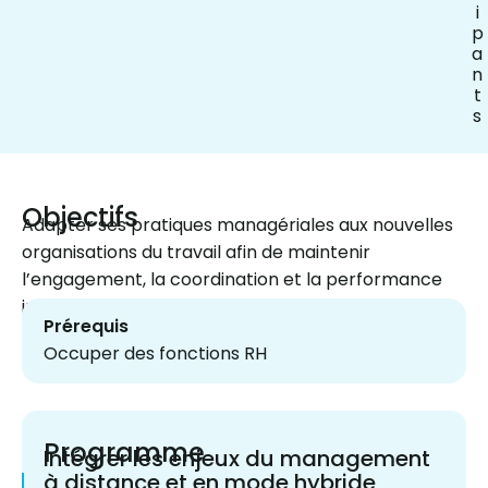
i
p
a
n
t
s
Objectifs
Adapter ses pratiques managériales aux nouvelles
organisations du travail afin de maintenir
l’engagement, la coordination et la performance
individuelle et collective à distance
Prérequis
Occuper des fonctions RH
Programme
Intégrer les enjeux du management
à distance et en mode hybride