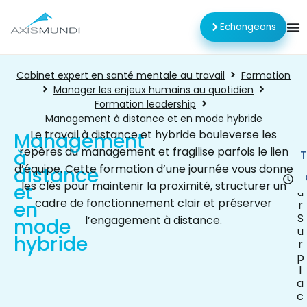
Echangeons
Cabinet expert en santé mentale au travail
Formation
Manager les enjeux humains au quotidien
Formation leadership
Management à distance et en mode hybride
Le travail à distance et hybride bouleverse les
Management
repères du management et fragilise parfois le lien
à
1
T
j
d’équipe. Cette formation d’une journée vous donne
distance
o
les clés pour maintenir la proximité, structurer un
et
u
cadre de fonctionnement clair et préserver
en
r
S
l’engagement à distance.
mode
u
hybride
r
p
l
a
c