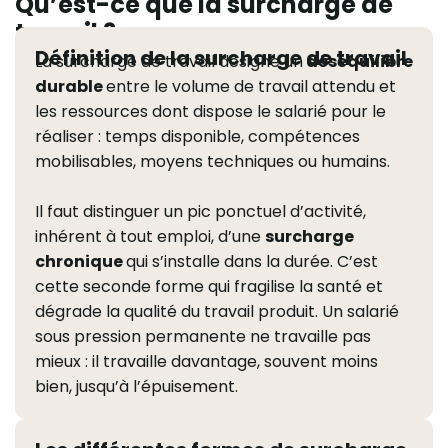
Qu’est-ce que la surcharge de
travail ?
Définition de la surcharge de travail
La surcharge de travail désigne un
déséquilibre
durable
entre le volume de travail attendu et
les ressources dont dispose le salarié pour le
réaliser : temps disponible, compétences
mobilisables, moyens techniques ou humains.
Il faut distinguer un pic ponctuel d’activité,
inhérent à tout emploi, d’une
surcharge
chronique
qui s’installe dans la durée. C’est
cette seconde forme qui fragilise la santé et
dégrade la qualité du travail produit. Un salarié
sous pression permanente ne travaille pas
mieux : il travaille davantage, souvent moins
bien, jusqu’à l’épuisement.