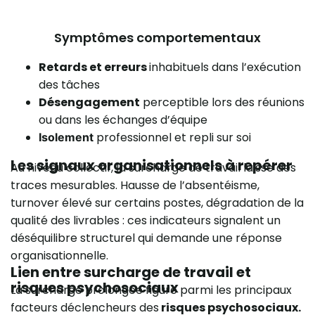
Symptômes comportementaux
Retards et erreurs
inhabituels dans l’exécution
des tâches
Désengagement
perceptible lors des réunions
ou dans les échanges d’équipe
professionnel et repli sur soi
Isolement
Les signaux organisationnels à repérer
Au niveau collectif, la surcharge de travail laisse des
traces mesurables. Hausse de l’absentéisme,
turnover élevé sur certains postes, dégradation de la
qualité des livrables : ces indicateurs signalent un
déséquilibre structurel qui demande une réponse
organisationnelle.
Lien entre surcharge de travail et
risques psychosociaux
La surcharge prolongée figure parmi les principaux
facteurs déclencheurs des
risques psychosociaux.