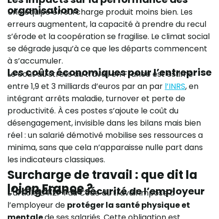
organisations
Une équipe en surcharge produit moins bien. Les
erreurs augmentent, la capacité à prendre du recul
s’érode et la coopération se fragilise. Le climat social
se dégrade jusqu’à ce que les départs commencent
à s’accumuler.
Les coûts économiques pour l’entreprise
Le coût du stress au travail en France est estimé
entre 1,9 et 3 milliards d’euros par an par
l’INRS
, en
intégrant arrêts maladie, turnover et perte de
productivité. À ces postes s’ajoute le coût du
désengagement, invisible dans les bilans mais bien
réel : un salarié démotivé mobilise ses ressources a
minima, sans que cela n’apparaisse nulle part dans
les indicateurs classiques.
Surcharge de travail : que dit la
loi en France ?
L’obligation de sécurité de l’employeur
L’article L.4121-1 du Code du travail impose à
l’employeur de
protéger la santé physique et
mentale
de ses salariés. Cette obligation est