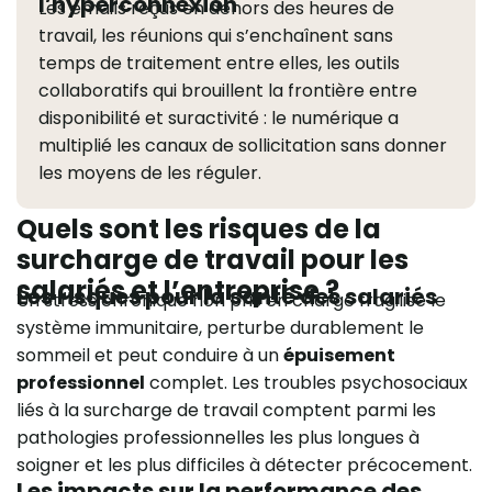
l’hyperconnexion
Les emails reçus en dehors des heures de
travail, les réunions qui s’enchaînent sans
temps de traitement entre elles, les outils
collaboratifs qui brouillent la frontière entre
disponibilité et suractivité : le numérique a
multiplié les canaux de sollicitation sans donner
les moyens de les réguler.
Quels sont les risques de la
surcharge de travail pour les
salariés et l’entreprise ?
Les risques pour la santé des salariés
Un stress chronique non pris en charge fragilise le
système immunitaire, perturbe durablement le
sommeil et peut conduire à un
épuisement
professionnel
complet. Les troubles psychosociaux
liés à la surcharge de travail comptent parmi les
pathologies professionnelles les plus longues à
soigner et les plus difficiles à détecter précocement.
Les impacts sur la performance des