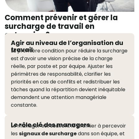
Comment prévenir et gérer la
surcharge de travail en
entreprise ?
Agir au niveau de l’organisation du
travail
La première condition pour réduire la surcharge
est d’avoir une vision précise de la charge
réelle, par poste et par équipe. Ajuster les
périmètres de responsabilité, clarifier les
priorités en cas de conflits et redistribuer les
tâches quand la répartition devient inéquitable
demandent une attention managériale
constante.
Le rôle clé des managers
Le manager est souvent le premier à percevoir
les
signaux de surcharge
dans son équipe, et