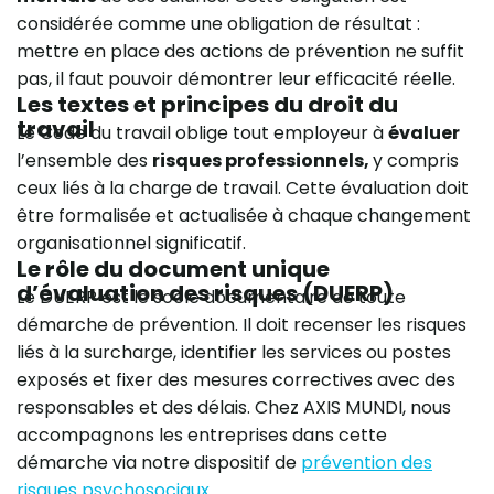
considérée comme une obligation de résultat :
mettre en place des actions de prévention ne suffit
pas, il faut pouvoir démontrer leur efficacité réelle.
Les textes et principes du droit du
travail
Le Code du travail oblige tout employeur à
évaluer
l’ensemble des
risques professionnels,
y compris
ceux liés à la charge de travail. Cette évaluation doit
être formalisée et actualisée à chaque changement
organisationnel significatif.
Le rôle du document unique
d’évaluation des risques (DUERP)
Le DUERP est le socle documentaire de toute
démarche de prévention. Il doit recenser les risques
liés à la surcharge, identifier les services ou postes
exposés et fixer des mesures correctives avec des
responsables et des délais. Chez AXIS MUNDI, nous
accompagnons les entreprises dans cette
démarche via notre dispositif de
prévention des
risques psychosociaux.