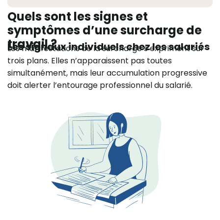
Quels sont les signes et
symptômes d’une surcharge de
travail ?
Les signaux individuels chez les salariés
Les manifestations de la surcharge s’expriment sur
trois plans. Elles n’apparaissent pas toutes
simultanément, mais leur accumulation progressive
doit alerter l’entourage professionnel du salarié.