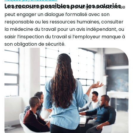
Les recours possibles pour les salariés
Un salarié confronté à une surcharge non reconnue
peut engager un dialogue formalisé avec son
responsable ou les ressources humaines, consulter
la médecine du travail pour un avis indépendant, ou
saisir l’inspection du travail si l’employeur manque à
son obligation de sécurité.