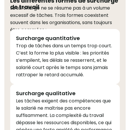
Les différentes formes de surcharge
de travail
La surcharge ne se résume pas à un volume
excessif de tâches. Trois formes coexistent
souvent dans les organisations, sans toujours
être nommées :
Surcharge quantitative
Trop de tâches dans un temps trop court.
C’est la forme la plus visible : les priorités
s’empilent, les délais se resserrent, et le
salarié court après le temps sans jamais
rattraper le retard accumulé.
Surcharge qualitative
Les tâches exigent des compétences que
le salarié ne maîtrise pas encore
suffisamment. La complexité du travail
dépasse les ressources disponibles, ce qui
génère une forte anxiété de performance