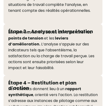
situations de travail complète l’analyse, en
tenant compte des réalités opérationnelles.
Étape 3 – Analyse et interprétation
Les données sont croisées afin d’identifier les
points de tension
et les
leviers
d’amélioration.
L’analyse s’appuie sur des
indicateurs tels que l’absentéisme, la
satisfaction ou la charge de travail perçue. Les
actions sont ensuite priorisées selon leur
impact et leur faisabilité.
Étape 4 – Restitution et plan
d’action
Les résultats donnent lieu à un
rapport
synthétique
, orienté vers l’action. La restitution
s’adresse aux instances de pilotage comme aux