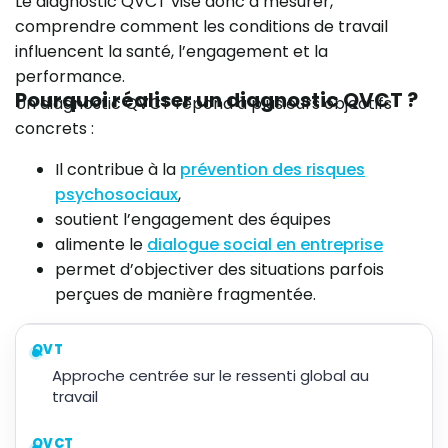
Le diagnostic QVCT vise donc à mesurer,
comprendre comment les conditions de travail
influencent la santé, l’engagement et la
performance.
Pourquoi réaliser un diagnostic QVCT ?
Un diagnostic QVCT répond à plusieurs objectifs
concrets :
Il contribue à la
prévention des risques
psychosociaux
,
soutient l’engagement des équipes
alimente le
dialogue social en entreprise
permet d’objectiver des situations parfois
perçues de manière fragmentée.
QVT
Approche centrée sur le ressenti global au
travail
QVCT