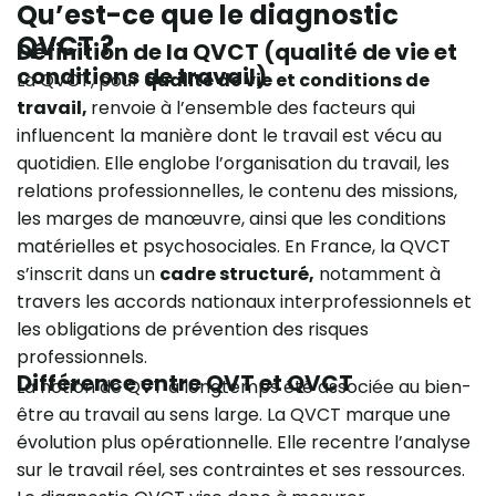
Qu’est-ce que le diagnostic
QVCT ?
Définition de la QVCT (qualité de vie et
conditions de travail)
La QVCT, pour
qualité de vie et conditions de
travail,
renvoie à l’ensemble des facteurs qui
influencent la manière dont le travail est vécu au
quotidien. Elle englobe l’organisation du travail, les
relations professionnelles, le contenu des missions,
les marges de manœuvre, ainsi que les conditions
matérielles et psychosociales. En France, la QVCT
s’inscrit dans un
cadre structuré,
notamment à
travers les accords nationaux interprofessionnels et
les obligations de prévention des risques
professionnels.
Différence entre QVT et QVCT
La notion de QVT a longtemps été associée au bien-
être au travail au sens large. La QVCT marque une
évolution plus opérationnelle. Elle recentre l’analyse
sur le travail réel, ses contraintes et ses ressources.