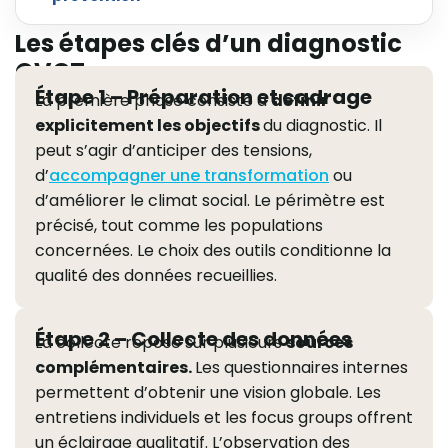
Les étapes clés d’un diagnostic
QVCT
Étape 1 – Préparation et cadrage
La première phase consiste à
définir
explicitement les objectifs
du diagnostic. Il
peut s’agir d’anticiper des tensions,
d’
accompagner une transformation
ou
d’améliorer le climat social. Le périmètre est
précisé, tout comme les populations
concernées. Le choix des outils conditionne la
qualité des données recueillies.
Étape 2 – Collecte des données
La collecte repose sur plusieurs
sources
complémentaires.
Les questionnaires internes
permettent d’obtenir une vision globale. Les
entretiens individuels et les focus groups offrent
un éclairage qualitatif. L’observation des