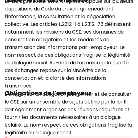
Lois et textes de référence
Le dialogue social en entreprise s’appuie sur plusieurs
dispositions du Code du travail, qui encadrent
l’information, la consultation et la négociation
collective. Les articles L.2312-1 à L.2312-78 définissent
notamment les missions du CSE, ses domaines de
consultation obligatoire et les modalités de
transmission des informations par l’employeur. Le
non-respect de ces obligations fragilise la légitimité
du dialogue social. Au-delà du formalisme, la qualité
des échanges repose sur la sincérité de la
concertation et la clarté des informations
transmises.
Obligations de l’employeur
L’employeur a l’obligation d’informer et de consulter
le CSE sur un ensemble de sujets définis par la loi. Il
doit également organiser des réunions régulières et
fournir les documents nécessaires à un dialogue
éclairé. Le non-respect de ces obligations fragilise la
légitimité du dialogue social.