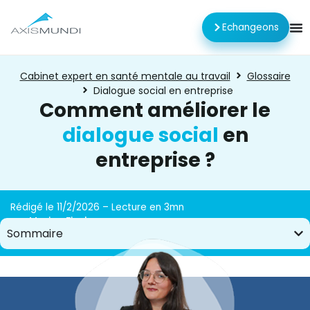
Echangeons
Cabinet expert en santé mentale au travail
Glossaire
Dialogue social en entreprise
Comment améliorer le
dialogue social
en
entreprise ?
Rédigé le 11/2/2026 – Lecture en 3mn
par
Marisa Fischer
Sommaire