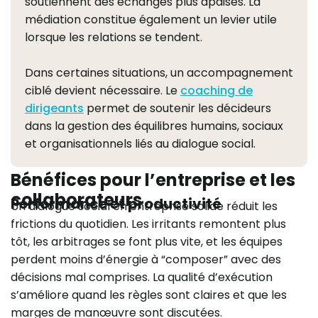
soutiennent des échanges plus apaisés. La
médiation constitue également un levier utile
lorsque les relations se tendent.
Dans certaines situations, un accompagnement
ciblé devient nécessaire. Le
coaching de
dirigeants
permet de soutenir les décideurs
dans la gestion des équilibres humains, sociaux
et organisationnels liés au dialogue social.
Bénéfices pour l’entreprise et les
collaborateurs
Performance et productivité
Un dialogue social en entreprise solide réduit les
frictions du quotidien. Les irritants remontent plus
tôt, les arbitrages se font plus vite, et les équipes
perdent moins d’énergie à “composer” avec des
décisions mal comprises. La qualité d’exécution
s’améliore quand les règles sont claires et que les
marges de manœuvre sont discutées.