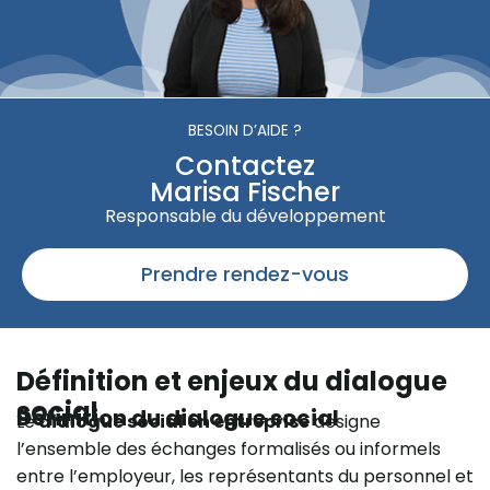
BESOIN D’AIDE ?
Contactez
Marisa Fischer
Responsable du développement
Prendre rendez-vous
Définition et enjeux du dialogue
social
Définition du dialogue social
Le
dialogue social en entreprise
désigne
l’ensemble des échanges formalisés ou informels
entre l’employeur, les représentants du personnel et