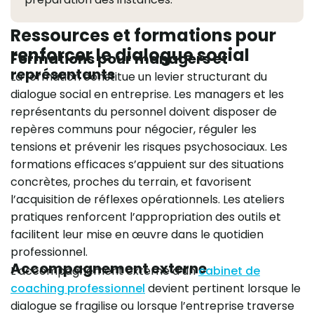
Ressources et formations pour
renforcer le dialogue social
Formations pour managers et
représentants
La formation constitue un levier structurant du
dialogue social en entreprise. Les managers et les
représentants du personnel doivent disposer de
repères communs pour négocier, réguler les
tensions et prévenir les risques psychosociaux. Les
formations efficaces s’appuient sur des situations
concrètes, proches du terrain, et favorisent
l’acquisition de réflexes opérationnels. Les ateliers
pratiques renforcent l’appropriation des outils et
facilitent leur mise en œuvre dans le quotidien
professionnel.
Accompagnement externe
L’accompagnement externe d’un
cabinet de
coaching professionnel
devient pertinent lorsque le
dialogue se fragilise ou lorsque l’entreprise traverse