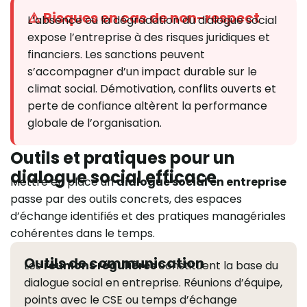
⚠️ Risques en cas de non-respect
L’absence ou la dégradation du dialogue social
expose l’entreprise à des risques juridiques et
financiers. Les sanctions peuvent
s’accompagner d’un impact durable sur le
climat social. Démotivation, conflits ouverts et
perte de confiance altèrent la performance
globale de l’organisation.
Outils et pratiques pour un
dialogue social efficace
Mettre en place un
dialogue social en entreprise
passe par des outils concrets, des espaces
d’échange identifiés et des pratiques managériales
cohérentes dans le temps.
Outils de communication
Les
réunions régulières
constituent la base du
dialogue social en entreprise. Réunions d’équipe,
points avec le CSE ou temps d’échange