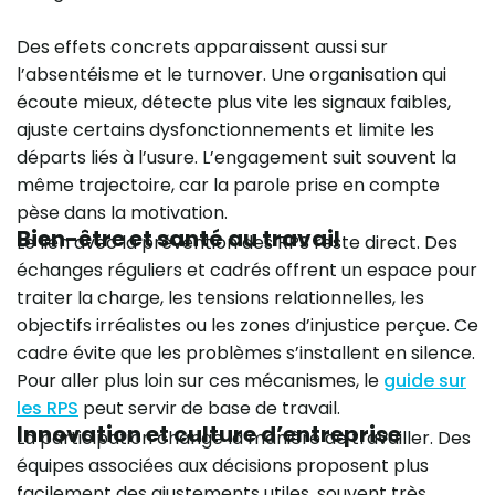
Des effets concrets apparaissent aussi sur
l’absentéisme et le turnover. Une organisation qui
écoute mieux, détecte plus vite les signaux faibles,
ajuste certains dysfonctionnements et limite les
départs liés à l’usure. L’engagement suit souvent la
même trajectoire, car la parole prise en compte
pèse dans la motivation.
Bien-être et santé au travail
Le lien avec la prévention des RPS reste direct. Des
échanges réguliers et cadrés offrent un espace pour
traiter la charge, les tensions relationnelles, les
objectifs irréalistes ou les zones d’injustice perçue. Ce
cadre évite que les problèmes s’installent en silence.
Pour aller plus loin sur ces mécanismes, le
guide sur
les RPS
peut servir de base de travail.
Innovation et culture d’entreprise
La participation change la manière de travailler. Des
équipes associées aux décisions proposent plus
facilement des ajustements utiles, souvent très