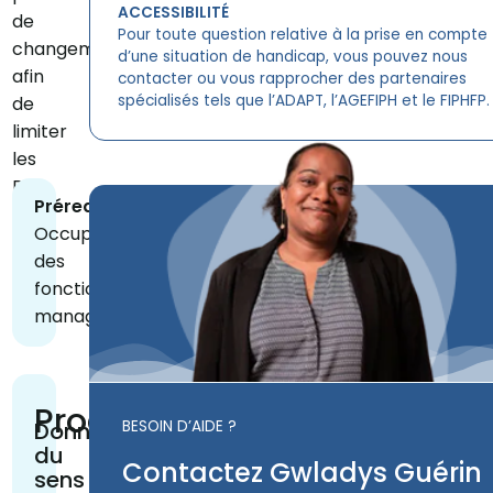
ACCESSIBILITÉ
de
Pour toute question relative à la prise en compte
changement
d’une situation de handicap, vous pouvez nous
afin
contacter ou vous rapprocher des partenaires
spécialisés tels que l’ADAPT, l’AGEFIPH et le FIPHFP.
de
limiter
les
RPS
Prérequis
Occuper
des
fonctions
managériales
Programme
BESOIN D’AIDE ?
Donner
du
Contactez Gwladys Guérin
sens