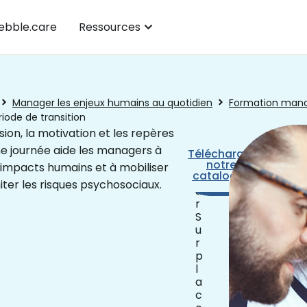
bble.care
Ressources
Manager les enjeux humains au quotidien
Formation man
iode de transition
sion, la motivation et les repères
une journée aide les managers à
1
Télécharger
Prendre
j
notre
rendez-
impacts humains et à mobiliser
catalogue
o
vous
iter les risques psychosociaux.
u
r
S
u
r
p
l
a
c