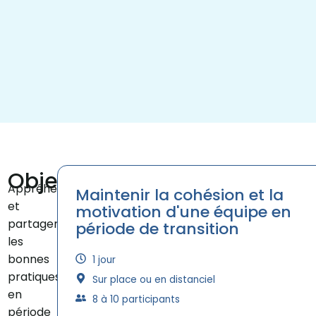
Objectifs
Appréhender
Maintenir la cohésion et la
et
motivation d'une équipe en
partager
période de transition
les
bonnes
1 jour
pratiques managériales
Sur place ou en distanciel
en
8 à 10 participants
période