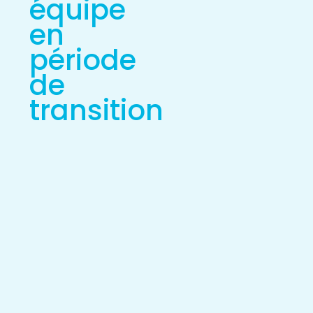
équipe
en
période
de
transition