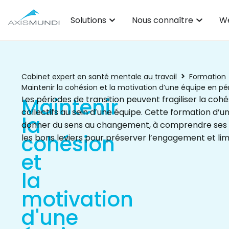
Solutions
Nous connaître
We
Cabinet expert en santé mentale au travail
Formation
Maintenir la cohésion et la motivation d’une équipe en pér
Maintenir
Les périodes de transition peuvent fragiliser la cohé
collectifs au sein d’une équipe. Cette formation d’
la
donner du sens au changement, à comprendre ses 
cohésion
les bons leviers pour préserver l’engagement et lim
et
la
motivation
d'une