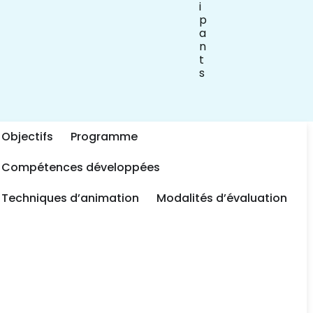
i
p
a
n
t
s
Objectifs
Programme
Compétences développées​
Techniques d’animation​
Modalités d’évaluation​