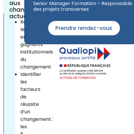
aux
Senior Manager Formation – Responsable
changements
des projets transverses
actuels
Reconnaître
Prendre rendez-vous
les
enjeux
gagnants
institutionnels
du
changement
Identifier
les
facteurs
de
réussite
d’un
changement :
les