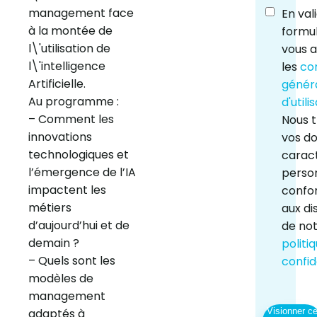
management face
En val
à la montée de
formul
l\'utilisation de
vous 
l\'intelligence
les
co
Artificielle.
génér
Au programme :
d'utili
– Comment les
Nous t
innovations
vos d
technologiques et
carac
l’émergence de l’IA
perso
impactent les
conf
métiers
aux di
d’aujourd’hui et de
de no
demain ?
politi
– Quels sont les
confid
modèles de
management
Visionner c
adaptés à