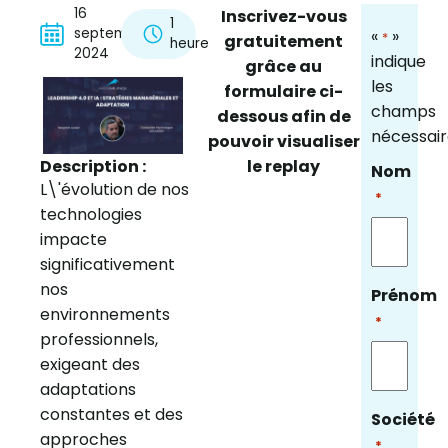
16
Inscrivez-vous
1
septembre
«
»
*
gratuitement
heure
2024
indique
grâce au
les
formulaire ci-
champs
dessous afin de
nécessai
pouvoir visualiser
Description :
le replay
Nom
L\'évolution de nos
*
technologies
impacte
significativement
nos
Prénom
environnements
*
professionnels,
exigeant des
adaptations
constantes et des
Société
approches
*