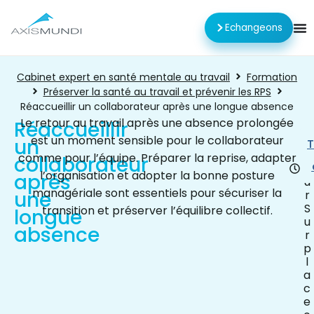
Echangeons
Cabinet expert en santé mentale au travail
Formation
Préserver la santé au travail et prévenir les RPS
Réaccueillir un collaborateur après une longue absence
Le retour au travail après une absence prolongée
Réaccueillir
est un moment sensible pour le collaborateur
un
1
T
j
comme pour l’équipe. Préparer la reprise, adapter
collaborateur
o
l’organisation et adopter la bonne posture
après
u
managériale sont essentiels pour sécuriser la
une
r
S
transition et préserver l’équilibre collectif.
longue
u
absence
r
p
l
a
c
e