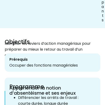
p
a
n
t
s
Objectifs
Identifier les leviers d’action managériaux pour
préparer au mieux le retour au travail d’un
collaborateur longtemps absent.
Prérequis
Occuper des fonctions managériales
Programme
Appréhender la notion
d’absentéisme et ses enjeux
Différencier les arrêts de travail :
courte durée, longue durée