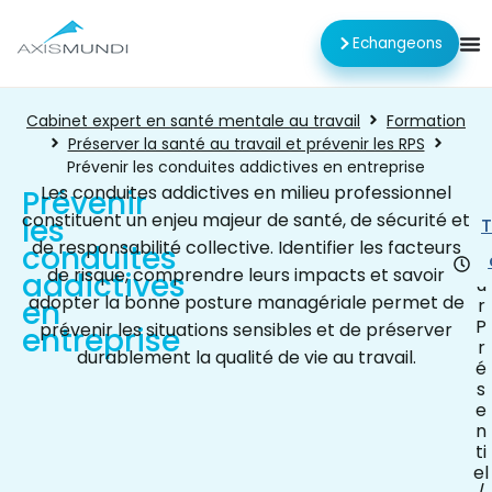
Echangeons
Cabinet expert en santé mentale au travail
Formation
Préserver la santé au travail et prévenir les RPS
Prévenir les conduites addictives en entreprise
Les conduites addictives en milieu professionnel
Prévenir
constituent un enjeu majeur de santé, de sécurité et
les
1
T
j
de responsabilité collective. Identifier les facteurs
conduites
o
de risque, comprendre leurs impacts et savoir
addictives
u
adopter la bonne posture managériale permet de
en
r
P
prévenir les situations sensibles et de préserver
entreprise
r
durablement la qualité de vie au travail.
é
s
e
n
ti
el