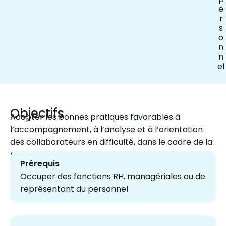
e
r
s
o
n
n
el
Objectifs
Adopter les bonnes pratiques favorables à
l’accompagnement, à l’analyse et à l’orientation
des collaborateurs en difficulté, dans le cadre de la
prévention des conduites addictives.
Prérequis
Occuper des fonctions RH, managériales ou de
représentant du personnel