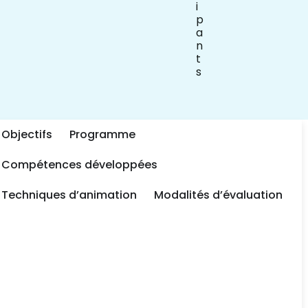
i
p
a
n
t
s
Objectifs
Programme
Compétences développées​
Techniques d’animation​
Modalités d’évaluation​