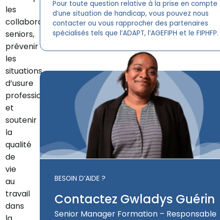
Pour toute question relative à la prise en compte
les
d’une situation de handicap, vous pouvez nous
collaborateurs
contacter ou vous rapprocher des partenaires
seniors,
spécialisés tels que l’ADAPT, l’AGEFIPH et le FIPHFP.
prévenir
les
situations
d’usure
professionnelle
et
soutenir
la
qualité
de
vie
BESOIN D’AIDE ?
au
travail
Contactez Gwladys Guérin
dans
Senior Manager Formation – Responsable
la