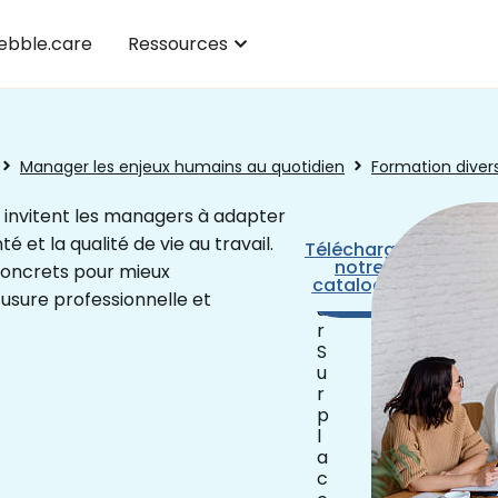
bble.care
Ressources
Manager les enjeux humains au quotidien
Formation divers
s invitent les managers à adapter
 et la qualité de vie au travail.
1
Télécharger
Prendre
j
notre
rendez-
concrets pour mieux
catalogue
o
vous
usure professionnelle et
u
r
S
u
r
p
l
a
c