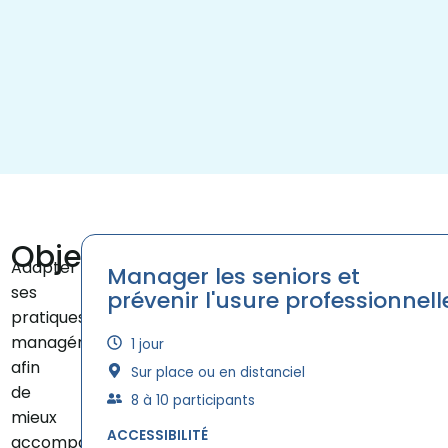
Objectifs
Adapter
Manager les seniors et
ses
prévenir l'usure professionnell
pratiques
managériales
1 jour
afin
Sur place ou en distanciel
de
8 à 10 participants
mieux
ACCESSIBILITÉ
accompagner