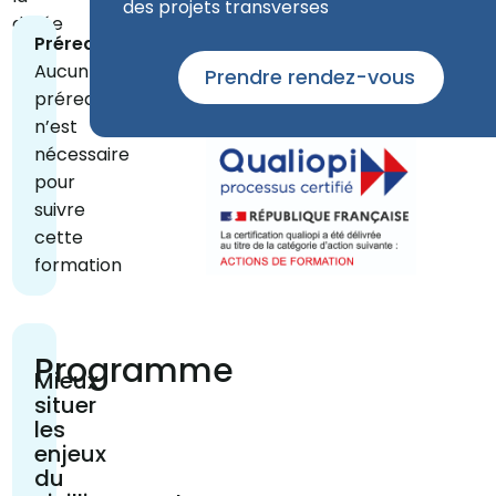
des projets transverses
durée
Prérequis
Aucun
Prendre rendez-vous
prérequis
n’est
nécessaire
pour
suivre
cette
formation
Programme
Mieux
situer
les
enjeux
du