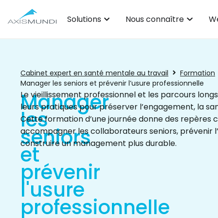
Solutions
Nous connaître
We
Cabinet expert en santé mentale au travail
Formation
Manager les seniors et prévenir l’usure professionnelle
Manager
Le vieillissement professionnel et les parcours long
leurs pratiques pour préserver l’engagement, la santé
les
Cette formation d’une journée donne des repères 
seniors
accompagner les collaborateurs seniors, prévenir l’
construire un management plus durable.
et
prévenir
l'usure
professionnelle