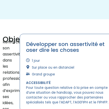
Objectifs
Renforcer
Développer son assertivité et
son
oser dire les choses
assertivité
dans
1 jour
les
Sur place ou en distanciel
relations
Grand groupe
professionnelles
ACCESSIBILITÉ
afin
Pour toute question relative à la prise en compte
d’exprimer
d’une situation de handicap, vous pouvez nous
ses
contacter ou vous rapprocher des partenaires
idées,
spécialisés tels que l’ADAPT, l’AGEFIPH et le FIPHFP.
ses