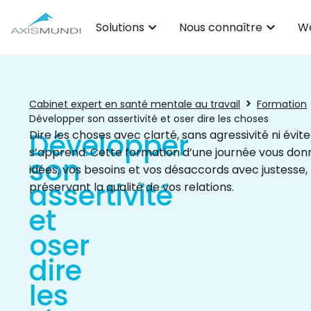
Solutions
Nous connaître
We
Cabinet expert en santé mentale au travail
Formation
Développer son assertivité et oser dire les choses
Développer
Dire les choses avec clarté, sans agressivité ni év
s’apprend. Cette formation d’une journée vous donn
son
idées, vos besoins et vos désaccords avec justesse,
assertivité
préservant la qualité de vos relations.
et
oser
dire
les