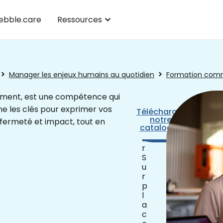
bble.care
Ressources
Manager les enjeux humains au quotidien
Formation comm
itement, est une compétence qui
e les clés pour exprimer vos
1
Télécharger
Prendre
j
notre
rendez-
 fermeté et impact, tout en
catalogue
o
vous
u
r
S
u
r
p
l
a
c