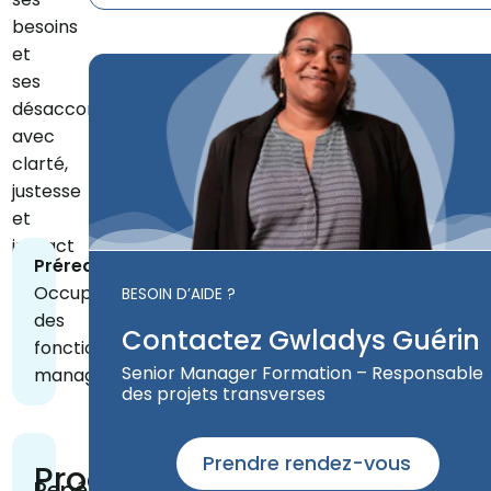
besoins
et
ses
désaccords
avec
clarté,
justesse
et
impact
Prérequis
Occuper
BESOIN D’AIDE ?
des
Contactez Gwladys Guérin
fonctions
Senior Manager Formation – Responsable
managériales
des projets transverses
Prendre rendez-vous
Programme
Repérer