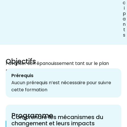
c
i
p
a
n
t
s
Objectifs
Favoriser son épanouissement tant sur le plan
professionnel que personnel.
Prérequis
Aucun prérequis n’est nécessaire pour suivre
cette formation
Programme
Comprendre les mécanismes du
changement et leurs impacts