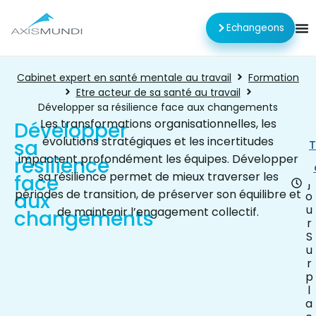
Echangeons
Cabinet expert en santé mentale au travail
Formation
Etre acteur de sa santé au travail
Développer sa résilience face aux changements
Les transformations organisationnelles, les
Développer
évolutions stratégiques et les incertitudes
sa
0
T
,
impactent profondément les équipes. Développer
résilience
5
sa résilience permet de mieux traverser les
face
j
périodes de transition, de préserver son équilibre et
aux
o
u
de maintenir l’engagement collectif.
changements
r
S
u
r
p
l
a