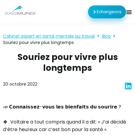
Echangeons
Cabinet expert en santé mentale au travail
Blog
Souriez pour vivre plus longtemps
Souriez pour vivre plus
longtemps
20 octobre 2022
📣 𝗖𝗼𝗻𝗻𝗮𝗶𝘀𝘀𝗲𝘇-𝘃𝗼𝘂𝘀 𝗹𝗲𝘀 𝗯𝗶𝗲𝗻𝗳𝗮𝗶𝘁𝘀 𝗱𝘂 𝘀𝗼𝘂𝗿𝗶𝗿𝗲 ?
🍀 Voltaire a tout compris quand il a dit: « J’ai décidé
d’être heureux car c’est bon pour la santé ».