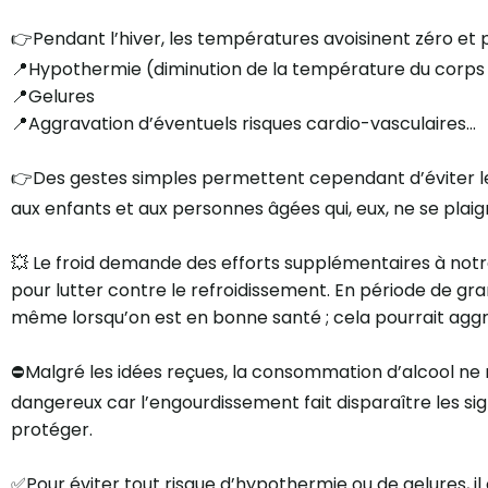
👉Pendant l’hiver, les températures avoisinent zéro et pe
📍Hypothermie (diminution de la température du corps
📍Gelures
📍Aggravation d’éventuels risques cardio-vasculaires…
👉Des gestes simples permettent cependant d’éviter le
aux enfants et aux personnes âgées qui, eux, ne se plaig
💥 Le froid demande des efforts supplémentaires à notre
pour lutter contre le refroidissement. En période de gran
même lorsqu’on est en bonne santé ; cela pourrait agg
⛔️Malgré les idées reçues, la consommation d’alcool ne 
dangereux car l’engourdissement fait disparaître les sig
protéger.
✅Pour éviter tout risque d’hypothermie ou de gelures, i