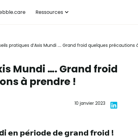
bble.care
Ressources
eils pratiques d’Axis Mundi …. Grand froid quelques précautions 
xis Mundi …. Grand froid
ons à prendre !
10 janvier 2023
di
𝗲𝗻 𝗽𝗲́𝗿𝗶𝗼𝗱𝗲 𝗱𝗲 𝗴𝗿𝗮𝗻𝗱 𝗳𝗿𝗼𝗶𝗱 !