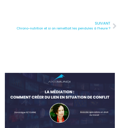
SUIVANT
Chrono-nutrition et si on remettait les pendules à l’heure ?