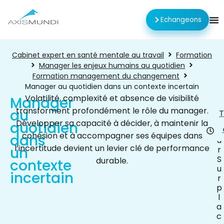
Echangeons
Cabinet expert en santé mentale au travail
Formation
Manager les enjeux humains au quotidien
Formation management du changement
Manager au quotidien dans un contexte incertain
Volatilité, complexité et absence de visibilité
Manager
transforment profondément le rôle du manager.
au
1
T
j
Développer sa capacité à décider, à maintenir la
quotidien
o
cohésion et à accompagner ses équipes dans
dans
u
l’incertitude devient un levier clé de performance
un
r
S
durable.
contexte
u
incertain
r
p
l
a
c