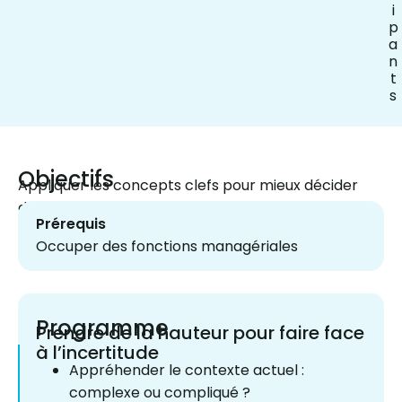
i
p
a
n
t
s
Objectifs
Appliquer les concepts clefs pour mieux décider
dans un environnement complexe et incertain.
Prérequis
Occuper des fonctions managériales
Programme
Prendre de la hauteur pour faire face
à l’incertitude
Appréhender le contexte actuel :
complexe ou compliqué ?