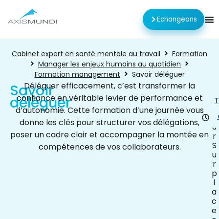
Echangeons
Cabinet expert en santé mentale au travail
Formation
Manager les enjeux humains au quotidien
Formation management
Savoir déléguer
Déléguer efficacement, c’est transformer la
Savoir
confiance en véritable levier de performance et
déléguer
1
T
j
d’autonomie. Cette formation d’une journée vous
o
donne les clés pour structurer vos délégations,
u
poser un cadre clair et accompagner la montée en
r
S
compétences de vos collaborateurs.
u
r
p
l
a
c
e