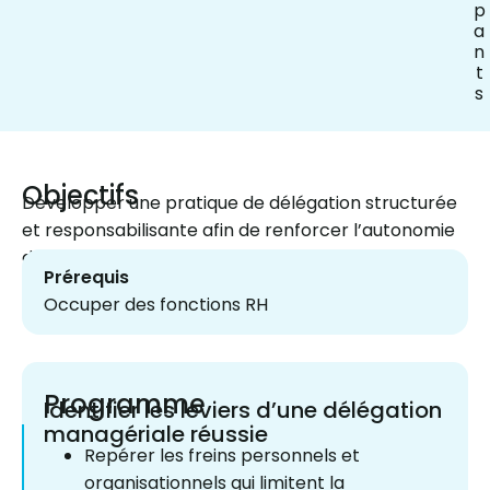
p
a
n
t
s
Objectifs
Développer une pratique de délégation structurée
et responsabilisante afin de renforcer l’autonomie
des collaborateurs et l’efficacité managériale
Prérequis
Occuper des fonctions RH
Programme
Identifier les leviers d’une délégation
managériale réussie
Repérer les freins personnels et
organisationnels qui limitent la