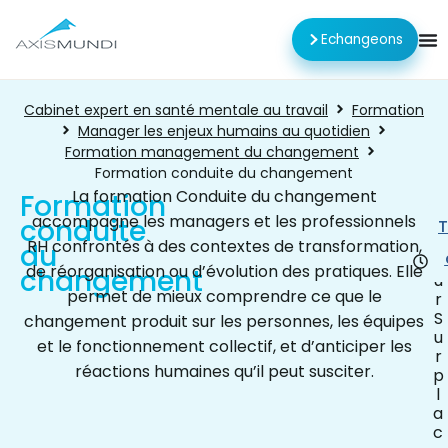
Echangeons
Cabinet expert en santé mentale au travail
Formation
Manager les enjeux humains au quotidien
Formation management du changement
Formation conduite du changement
La formation Conduite du changement
Formation
accompagne les managers et les professionnels
conduite
1
T
j
RH confrontés à des contextes de transformation,
du
o
de réorganisation ou d’évolution des pratiques. Elle
changement
u
permet de mieux comprendre ce que le
r
S
changement produit sur les personnes, les équipes
u
et le fonctionnement collectif, et d’anticiper les
r
réactions humaines qu’il peut susciter.
p
l
a
c