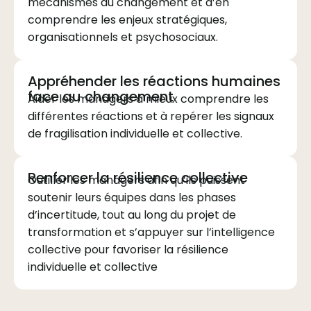
mécanismes du changement et d’en
comprendre les enjeux stratégiques,
organisationnels et psychosociaux.
Appréhender les réactions humaines
face au changement
Aider les managers à mieux comprendre les
différentes réactions et à repérer les signaux
de fragilisation individuelle et collective.
Renforcer la résilience collective
Outiller les managers afin qu’ils puissent
soutenir leurs équipes dans les phases
d’incertitude, tout au long du projet de
transformation et s’appuyer sur l’intelligence
collective pour favoriser la résilience
individuelle et collective