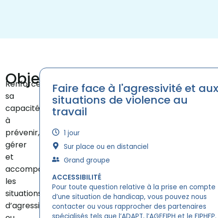
Objectifs
Renforcer
Faire face à l'agressivité et au
sa
situations de violence au
capacité
travail
à
prévenir,
1 jour
gérer
Sur place ou en distanciel
et
Grand groupe
accompagner
ACCESSIBILITÉ
les
Pour toute question relative à la prise en compte
situations
d’une situation de handicap, vous pouvez nous
d’agressivité
contacter ou vous rapprocher des partenaires
spécialisés tels que l’ADAPT, l’AGEFIPH et le FIPHFP.
ou