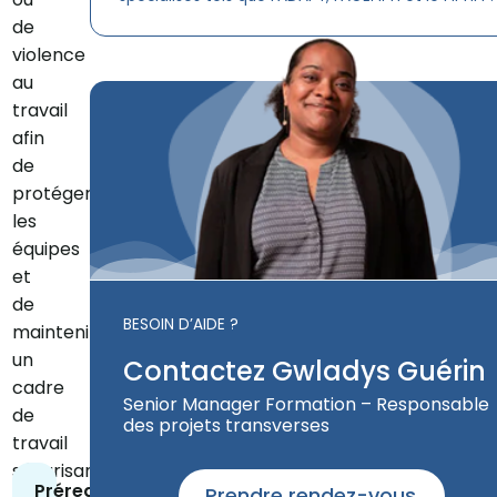
de
violence
au
travail
afin
de
protéger
les
équipes
et
de
BESOIN D’AIDE ?
maintenir
un
Contactez Gwladys Guérin
cadre
Senior Manager Formation – Responsable
de
des projets transverses
travail
sécurisant
Prérequis
Prendre rendez-vous