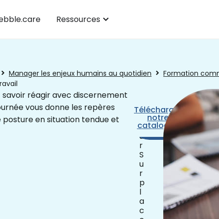
bble.care
Ressources
Manager les enjeux humains au quotidien
Formation comm
ravail
it savoir réagir avec discernement
ournée vous donne les repères
1
Télécharger
Prendre
j
notre
rendez-
e posture en situation tendue et
catalogue
o
vous
u
r
S
u
r
p
l
a
c