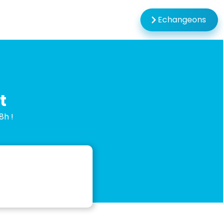
Echangeons
t
8h !